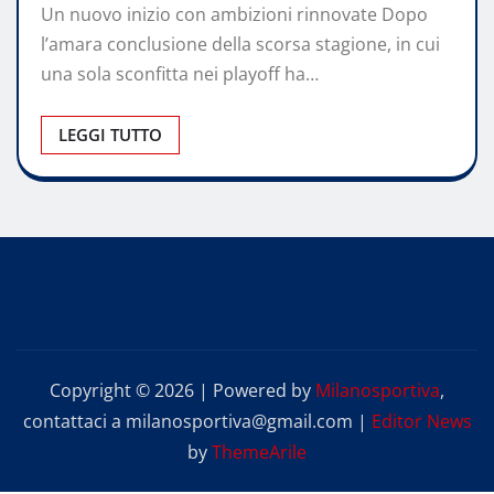
Un nuovo inizio con ambizioni rinnovate Dopo
l’amara conclusione della scorsa stagione, in cui
una sola sconfitta nei playoff ha…
LEGGI TUTTO
Copyright © 2026 | Powered by
Milanosportiva
,
contattaci a milanosportiva@gmail.com
|
Editor News
by
ThemeArile