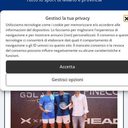
Gestisci la tua privacy
Utilizziamo tecnologie come i cookie per memorizzare e/o accedere alle
informazioni del dispositivo. Lo facciamo per migliorare l'esperienza di
navigazione e per mostrare annunci (non) personalizzati. Il consenso a quest
tecnologie ci consentirà di elaborare dati quali il comportamento di
navigazione o gli ID univoci su questo sito. Il mancato consenso o la revoca
Home
del consenso possono influire negativamente su alcune caratteristiche e
Golarsa Cup, Kravchenko vince a Milano la prima
funzioni.
edizione
Accetta
Gestisci opzioni