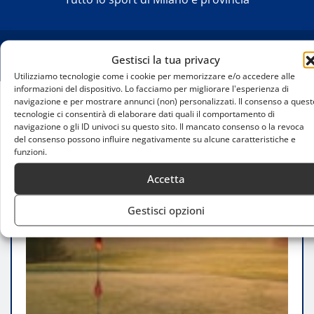
Gestisci la tua privacy
Utilizziamo tecnologie come i cookie per memorizzare e/o accedere alle
informazioni del dispositivo. Lo facciamo per migliorare l'esperienza di
navigazione e per mostrare annunci (non) personalizzati. Il consenso a quest
tecnologie ci consentirà di elaborare dati quali il comportamento di
Home
navigazione o gli ID univoci su questo sito. Il mancato consenso o la revoca
Campi da golf vicino a Milano: le migliori strutture
del consenso possono influire negativamente su alcune caratteristiche e
per gli appassionati di green
funzioni.
Accetta
Gestisci opzioni