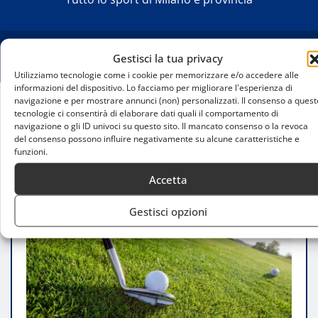
Gestisci la tua privacy
Utilizziamo tecnologie come i cookie per memorizzare e/o accedere alle
informazioni del dispositivo. Lo facciamo per migliorare l'esperienza di
navigazione e per mostrare annunci (non) personalizzati. Il consenso a quest
tecnologie ci consentirà di elaborare dati quali il comportamento di
Home
navigazione o gli ID univoci su questo sito. Il mancato consenso o la revoca
DP World Tour 2025: il Porsche Singapore Classic,
del consenso possono influire negativamente su alcune caratteristiche e
evento di golf imperdibile
funzioni.
Accetta
Gestisci opzioni