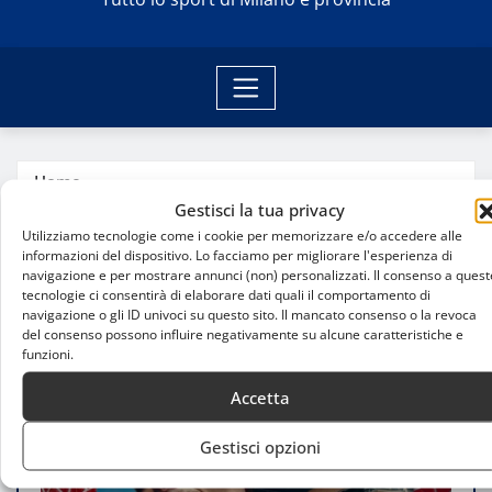
Home
MotoGP Barcellona: Aprilia arriva in Catalogna
Gestisci la tua privacy
dopo la storica tripletta di Le Mans
Utilizziamo tecnologie come i cookie per memorizzare e/o accedere alle
informazioni del dispositivo. Lo facciamo per migliorare l'esperienza di
navigazione e per mostrare annunci (non) personalizzati. Il consenso a quest
tecnologie ci consentirà di elaborare dati quali il comportamento di
navigazione o gli ID univoci su questo sito. Il mancato consenso o la revoca
del consenso possono influire negativamente su alcune caratteristiche e
funzioni.
Accetta
Gestisci opzioni