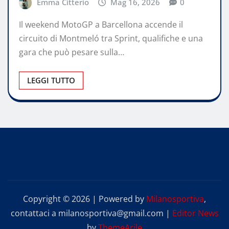
Emma Citterio
Mag 16, 2026
0
Il weekend MotoGP a Barcellona accende il
circuito di Montmeló tra Sprint, qualifiche e una
gara che può pesare sulla…
LEGGI TUTTO
Copyright © 2026 | Powered by
Milanosportiva
,
contattaci a milanosportiva@gmail.com
|
Editor News
by
ThemeArile