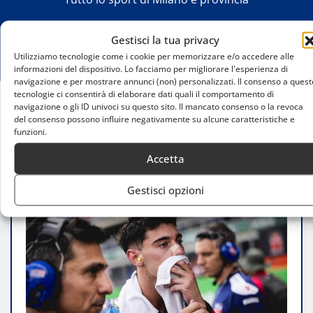
Gestisci la tua privacy
Utilizziamo tecnologie come i cookie per memorizzare e/o accedere alle
informazioni del dispositivo. Lo facciamo per migliorare l'esperienza di
navigazione e per mostrare annunci (non) personalizzati. Il consenso a quest
tecnologie ci consentirà di elaborare dati quali il comportamento di
navigazione o gli ID univoci su questo sito. Il mancato consenso o la revoca
Home
del consenso possono influire negativamente su alcune caratteristiche e
Tony Arbolino e il GP d’Argentina Moto2: un nuovo
funzioni.
capitolo con Pramac Yamaha
Accetta
Gestisci opzioni