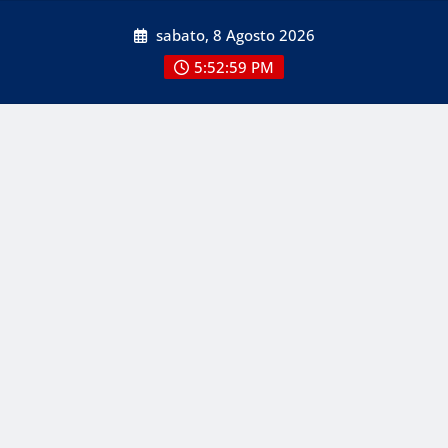
Skip
sabato, 8 Agosto 2026
to
content
5:52:59 PM