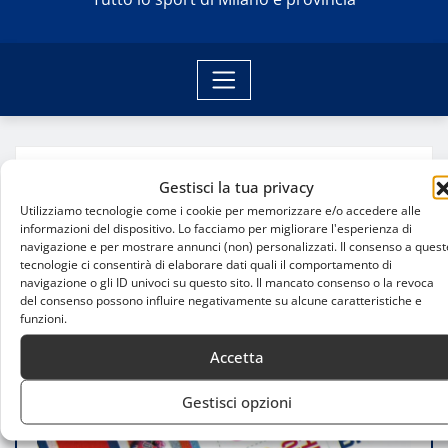
Home
Gestisci la tua privacy
La MotoGP a Brno: orari tv e programma del GP
della Repubblica Ceca
Utilizziamo tecnologie come i cookie per memorizzare e/o accedere alle
informazioni del dispositivo. Lo facciamo per migliorare l'esperienza di
navigazione e per mostrare annunci (non) personalizzati. Il consenso a quest
tecnologie ci consentirà di elaborare dati quali il comportamento di
navigazione o gli ID univoci su questo sito. Il mancato consenso o la revoca
del consenso possono influire negativamente su alcune caratteristiche e
funzioni.
Accetta
Gestisci opzioni