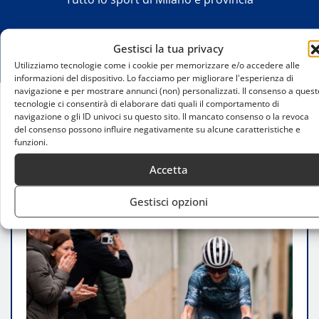
Gestisci la tua privacy
Utilizziamo tecnologie come i cookie per memorizzare e/o accedere alle
informazioni del dispositivo. Lo facciamo per migliorare l'esperienza di
navigazione e per mostrare annunci (non) personalizzati. Il consenso a quest
tecnologie ci consentirà di elaborare dati quali il comportamento di
navigazione o gli ID univoci su questo sito. Il mancato consenso o la revoca
Home
del consenso possono influire negativamente su alcune caratteristiche e
OM.CC alla Granfondo Strade Bianche 2025:
funzioni.
Visaggi trionfa
Accetta
Gestisci opzioni