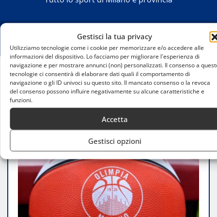
Gestisci la tua privacy
Utilizziamo tecnologie come i cookie per memorizzare e/o accedere alle
informazioni del dispositivo. Lo facciamo per migliorare l'esperienza di
navigazione e per mostrare annunci (non) personalizzati. Il consenso a quest
tecnologie ci consentirà di elaborare dati quali il comportamento di
Home
navigazione o gli ID univoci su questo sito. Il mancato consenso o la revoca
Varese punta su Bortolani: trattativa in corso con
del consenso possono influire negativamente su alcune caratteristiche e
funzioni.
Milano
Accetta
Gestisci opzioni