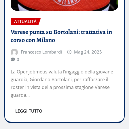
ATTUALITÀ
Varese punta su Bortolani: trattativa in
corso con Milano
Francesco Lombardi
Mag 24, 2025
0
La Openjobmetis valuta l’ingaggio della giovane
guardia, Giordano Bortolani, per rafforzare il
roster in vista della prossima stagione Varese
guarda…
LEGGI TUTTO