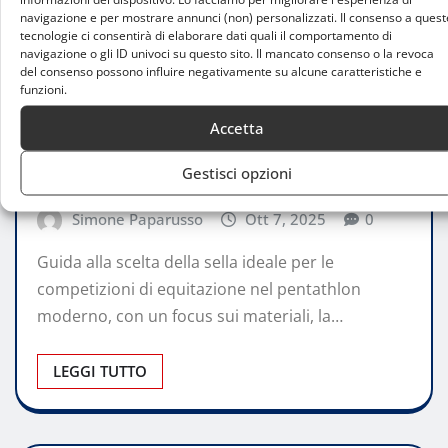
navigazione e per mostrare annunci (non) personalizzati. Il consenso a quest
tecnologie ci consentirà di elaborare dati quali il comportamento di
navigazione o gli ID univoci su questo sito. Il mancato consenso o la revoca
del consenso possono influire negativamente su alcune caratteristiche e
funzioni.
CONSIGLI
Accetta
La scelta della sella per la prova di
Gestisci opzioni
equitazione nel pentathlon moderno
Simone Paparusso
Ott 7, 2025
0
Guida alla scelta della sella ideale per le
competizioni di equitazione nel pentathlon
moderno, con un focus sui materiali, la…
LEGGI TUTTO