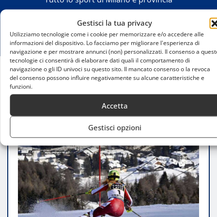
Gestisci la tua privacy
Utilizziamo tecnologie come i cookie per memorizzare e/o accedere alle
informazioni del dispositivo. Lo facciamo per migliorare l'esperienza di
navigazione e per mostrare annunci (non) personalizzati. Il consenso a quest
tecnologie ci consentirà di elaborare dati quali il comportamento di
navigazione o gli ID univoci su questo sito. Il mancato consenso o la revoca
del consenso possono influire negativamente su alcune caratteristiche e
Home
funzioni.
Come scegliere gli sci alpini a Milano: guida
all’acquisto consapevole
Accetta
Gestisci opzioni