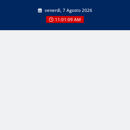
Skip
venerdì, 7 Agosto 2026
to
content
11:01:09 AM