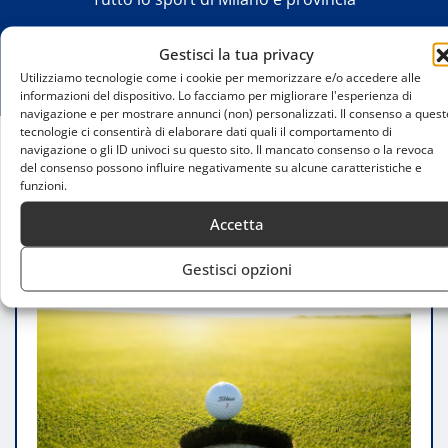
Gestisci la tua privacy
Utilizziamo tecnologie come i cookie per memorizzare e/o accedere alle
informazioni del dispositivo. Lo facciamo per migliorare l'esperienza di
navigazione e per mostrare annunci (non) personalizzati. Il consenso a quest
tecnologie ci consentirà di elaborare dati quali il comportamento di
navigazione o gli ID univoci su questo sito. Il mancato consenso o la revoca
Home
del consenso possono influire negativamente su alcune caratteristiche e
funzioni.
Austrian Alpine Open 2025: Il grande ritorno del
golf europeo a Gut Altentann
Accetta
Gestisci opzioni