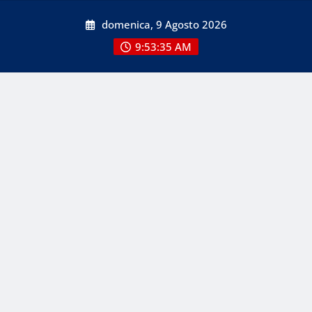
Skip
domenica, 9 Agosto 2026
to
content
9:53:36 AM