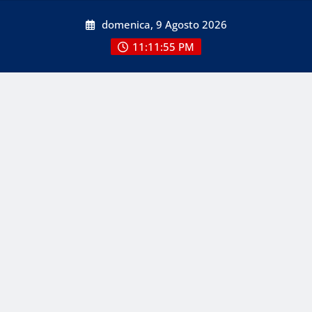
Skip
domenica, 9 Agosto 2026
to
content
11:11:56 PM