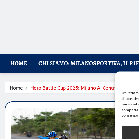
HOME
CHI SIAMO: MILANOSPORTIVA, IL RI
Home
Hero Battle Cup 2025: Milano Al Centro Del Pattin
Utilizzia
dispositiv
personaliz
comportame
consenso 