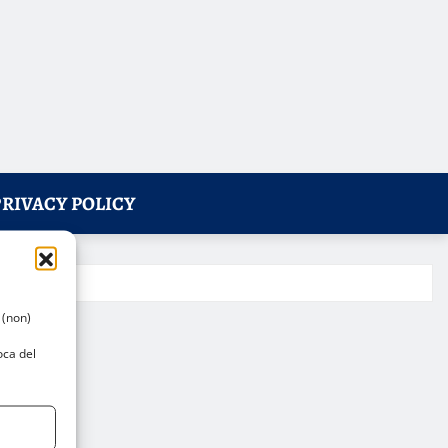
PRIVACY POLICY
 (non)
oca del