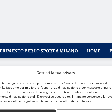
FERIMENTO PER LO SPORT A MILANO
HOME
a il breaking e la cultura Hip Hop
Gestisci la tua privacy
mo tecnologie come i cookie per memorizzare e/o accedere alle informazioni del
o. Lo facciamo per migliorare l'esperienza di navigazione e per mostrare annunci
zati. Il consenso a queste tecnologie ci consentirà di elaborare dati quali il
nto di navigazione o gli ID univoci su questo sito. Il mancato consenso o la rev
possono influire negativamente su alcune caratteristiche e funzioni.