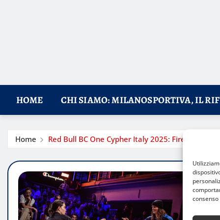
HOME
CHI SIAMO: MILANOSPORTIVA, IL RI
Home
Red Bull BC One Cypher Italy 2025: Firenze celebr
Utilizzia
dispositiv
personaliz
comportame
consenso 