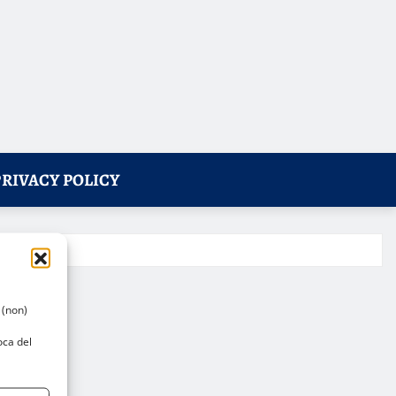
PRIVACY POLICY
 (non)
oca del