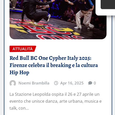
ATTUALITÀ
Red Bull BC One Cypher Italy 2025:
Firenze celebra il breaking e la cultura
Hip Hop
Noemi Brambilla
Apr 16, 2025
0
La Stazione Leopolda ospita il 26 e 27 aprile un
evento che unisce danza, arte urbana, musica e
talk, con…