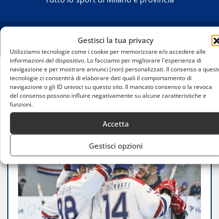
Gestisci la tua privacy
Utilizziamo tecnologie come i cookie per memorizzare e/o accedere alle
informazioni del dispositivo. Lo facciamo per migliorare l'esperienza di
navigazione e per mostrare annunci (non) personalizzati. Il consenso a quest
tecnologie ci consentirà di elaborare dati quali il comportamento di
Home
navigazione o gli ID univoci su questo sito. Il mancato consenso o la revoca
Edoardo Caletti nuovo allenatore dell’Hockey Club
del consenso possono influire negativamente su alcune caratteristiche e
Milano
funzioni.
Accetta
Gestisci opzioni