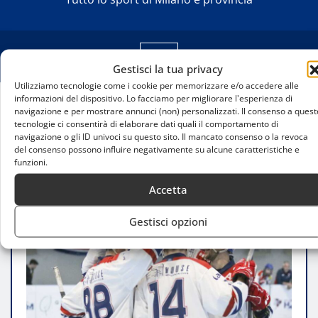
Gestisci la tua privacy
Utilizziamo tecnologie come i cookie per memorizzare e/o accedere alle
informazioni del dispositivo. Lo facciamo per migliorare l'esperienza di
navigazione e per mostrare annunci (non) personalizzati. Il consenso a quest
Home
tecnologie ci consentirà di elaborare dati quali il comportamento di
Hockey in linea: Milano, Asiago e Vicenza
navigazione o gli ID univoci su questo sito. Il mancato consenso o la revoca
dominano, Legnaro conquista una vittoria al fotofinish
del consenso possono influire negativamente su alcune caratteristiche e
funzioni.
Accetta
Gestisci opzioni