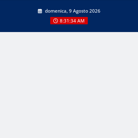
Skip
domenica, 9 Agosto 2026
to
content
8:31:35 AM