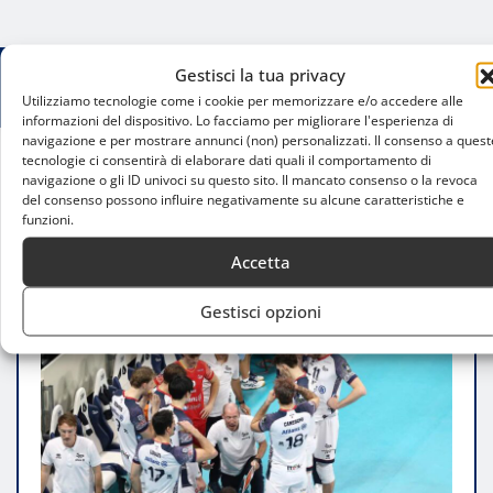
Gestisci la tua privacy
Utilizziamo tecnologie come i cookie per memorizzare e/o accedere alle
informazioni del dispositivo. Lo facciamo per migliorare l'esperienza di
navigazione e per mostrare annunci (non) personalizzati. Il consenso a quest
tecnologie ci consentirà di elaborare dati quali il comportamento di
navigazione o gli ID univoci su questo sito. Il mancato consenso o la revoca
Home
del consenso possono influire negativamente su alcune caratteristiche e
Allianz Milano in Tirolo: sfida cruciale contro Hypo
funzioni.
Tirol in Champions League
Accetta
Gestisci opzioni