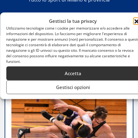
Gestisci la tua privacy
Utilizziamo tecnologie come i cookie per memorizzare e/o accedere alle
informazioni del dispositivo. Lo facciamo per migliorare l'esperienza di
navigazione e per mostrare annunci (non) personalizzati. Il consenso a quest
tecnologie ci consentirà di elaborare dati quali il comportamento di
navigazione o gli ID univoci su questo sito. Il mancato consenso o la revoca
Home
del consenso possono influire negativamente su alcune caratteristiche e
Le migliori scuole di wrestling a Milano: dove
funzioni.
allenarsi e migliorare
Accetta
Gestisci opzioni