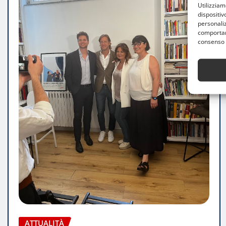
Utilizzia
dispositiv
personaliz
comportame
consenso 
ATTUALITÀ