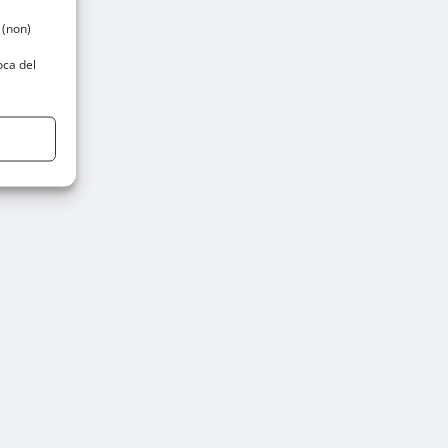
 (non)
oca del