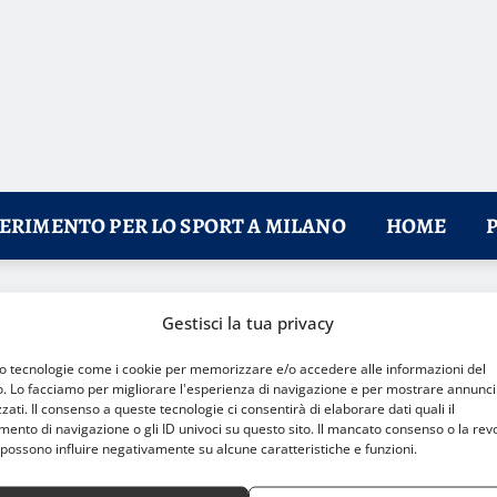
FERIMENTO PER LO SPORT A MILANO
HOME
maratona: 2h04’26, Milano celebra il suo campione
Gestisci la tua privacy
mo tecnologie come i cookie per memorizzare e/o accedere alle informazioni del
o. Lo facciamo per migliorare l'esperienza di navigazione e per mostrare annunci
zati. Il consenso a queste tecnologie ci consentirà di elaborare dati quali il
nto di navigazione o gli ID univoci su questo sito. Il mancato consenso o la rev
possono influire negativamente su alcune caratteristiche e funzioni.