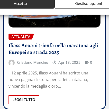
Accetta
Gestisci opzioni
ATTUALITÀ
Iliass Aouani trionfa nella maratona agli
Europei su strada 2025
Cristiano Mancino
Apr 13, 2025
0
Il 12 aprile 2025, Iliass Aouani ha scritto una
nuova pagina di storia per l’atletica italiana,
vincendo la medaglia d’oro…
LEGGI TUTTO