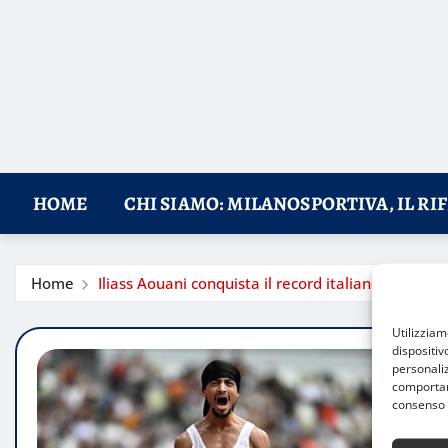
HOME
CHI SIAMO: MILANOSPORTIVA, IL RI
Home
Iliass Aouani conquista il record italiano della 
Utilizzia
dispositiv
personaliz
comportame
consenso 