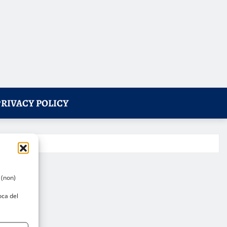
PRIVACY POLICY
 (non)
oca del