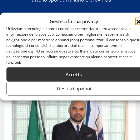
Gestisci la tua privacy
Utilizziamo tecnologie come i cookie per memorizzare e/o accedere alle
informazioni del dispositivo. Lo facciamo per migliorare l'esperienza di
navigazione e per mostrare annunci (non) personalizzati. Il consenso a quest
tecnologie ci consentirà di elaborare dati quali il comportamento di
navigazione o gli ID univoci su questo sito. Il mancato consenso o la revoca
Home
del consenso possono influire negativamente su alcune caratteristiche e
Marco Riva verso la riconferma alla guida del CONI
funzioni.
Lombardia
Accetta
Gestisci opzioni