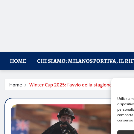
HOME
CHI SIAMO: MILANOSPORTIVA, IL RI
Home
Winter Cup 2025: l’avvio della stagione di Dress
Utilizzia
dispositiv
personaliz
comportame
consenso 