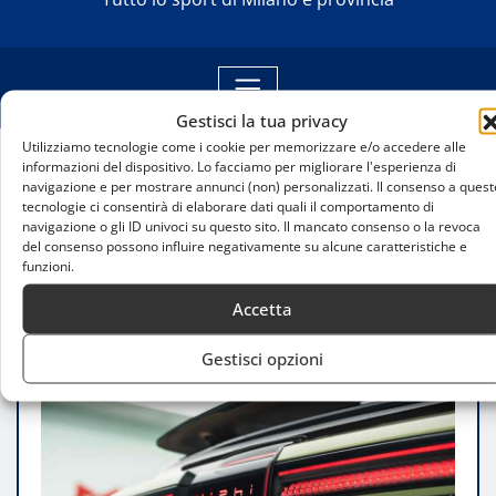
Gestisci la tua privacy
Utilizziamo tecnologie come i cookie per memorizzare e/o accedere alle
informazioni del dispositivo. Lo facciamo per migliorare l'esperienza di
Home
navigazione e per mostrare annunci (non) personalizzati. Il consenso a quest
Federmotorizzazione denuncia: auto cinesi in
tecnologie ci consentirà di elaborare dati quali il comportamento di
navigazione o gli ID univoci su questo sito. Il mancato consenso o la revoca
Europa tramite la Turchia, una minaccia per l’industria
del consenso possono influire negativamente su alcune caratteristiche e
europea
funzioni.
Accetta
Gestisci opzioni