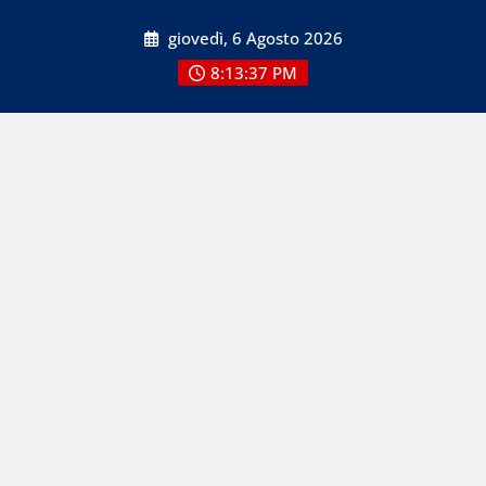
Skip
giovedì, 6 Agosto 2026
to
content
8:13:38 PM