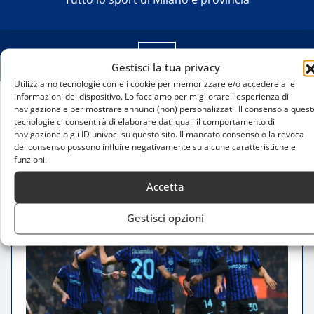
Gestisci la tua privacy
Utilizziamo tecnologie come i cookie per memorizzare e/o accedere alle
informazioni del dispositivo. Lo facciamo per migliorare l'esperienza di
navigazione e per mostrare annunci (non) personalizzati. Il consenso a quest
Home
tecnologie ci consentirà di elaborare dati quali il comportamento di
Inter, infortunio Acerbi: allarme in difesa per Chivu
navigazione o gli ID univoci su questo sito. Il mancato consenso o la revoca
e situazione da monitorare verso Bergamo
del consenso possono influire negativamente su alcune caratteristiche e
funzioni.
Accetta
Gestisci opzioni