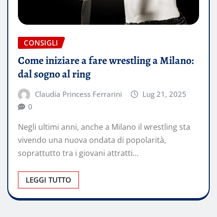
CONSIGLI
Come iniziare a fare wrestling a Milano:
dal sogno al ring
Claudia Princess Ferrarini
Lug 21, 2025
0
Negli ultimi anni, anche a Milano il wrestling sta
vivendo una nuova ondata di popolarità,
soprattutto tra i giovani attratti…
LEGGI TUTTO