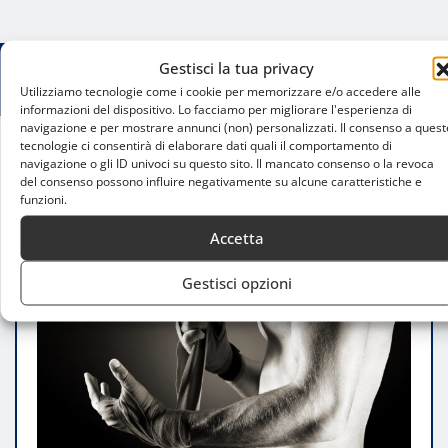
Gestisci la tua privacy
Utilizziamo tecnologie come i cookie per memorizzare e/o accedere alle
informazioni del dispositivo. Lo facciamo per migliorare l'esperienza di
navigazione e per mostrare annunci (non) personalizzati. Il consenso a quest
tecnologie ci consentirà di elaborare dati quali il comportamento di
navigazione o gli ID univoci su questo sito. Il mancato consenso o la revoca
Home
del consenso possono influire negativamente su alcune caratteristiche e
Come iniziare a fare wrestling a Milano: dal sogno
funzioni.
al ring
Accetta
Gestisci opzioni