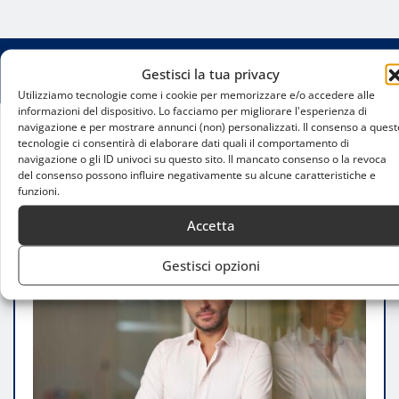
Gestisci la tua privacy
Utilizziamo tecnologie come i cookie per memorizzare e/o accedere alle
informazioni del dispositivo. Lo facciamo per migliorare l'esperienza di
navigazione e per mostrare annunci (non) personalizzati. Il consenso a quest
tecnologie ci consentirà di elaborare dati quali il comportamento di
Home
navigazione o gli ID univoci su questo sito. Il mancato consenso o la revoca
eBay a Milano per EICMA 2025: l’impegno nella
del consenso possono influire negativamente su alcune caratteristiche e
moto, nei ricambi e nell’innovazione
funzioni.
Accetta
Gestisci opzioni