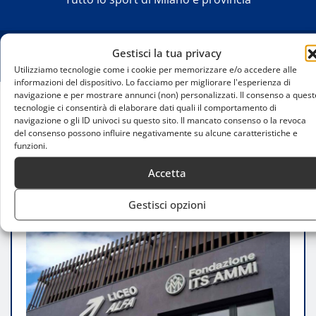
Gestisci la tua privacy
Utilizziamo tecnologie come i cookie per memorizzare e/o accedere alle
informazioni del dispositivo. Lo facciamo per migliorare l'esperienza di
navigazione e per mostrare annunci (non) personalizzati. Il consenso a quest
tecnologie ci consentirà di elaborare dati quali il comportamento di
Home
navigazione o gli ID univoci su questo sito. Il mancato consenso o la revoca
Nasce a Milano un polo formativo sportivo
del consenso possono influire negativamente su alcune caratteristiche e
funzioni.
all’avanguardia con tutor IA per ogni studente
Accetta
Gestisci opzioni