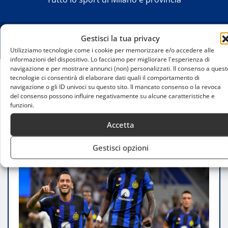
Gestisci la tua privacy
Utilizziamo tecnologie come i cookie per memorizzare e/o accedere alle
informazioni del dispositivo. Lo facciamo per migliorare l'esperienza di
navigazione e per mostrare annunci (non) personalizzati. Il consenso a quest
tecnologie ci consentirà di elaborare dati quali il comportamento di
Home
navigazione o gli ID univoci su questo sito. Il mancato consenso o la revoca
Inter-Atalanta(2-0): una vittoria firmata
del consenso possono influire negativamente su alcune caratteristiche e
funzioni.
nerazzurra
Accetta
Gestisci opzioni