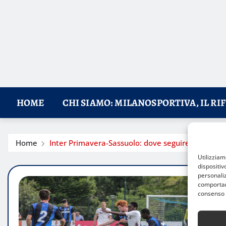
HOME
CHI SIAMO: MILANOSPORTIVA, IL RI
Home
Inter Primavera-Sassuolo: dove seguire in diretta
Utilizzia
dispositiv
personaliz
comportame
consenso 