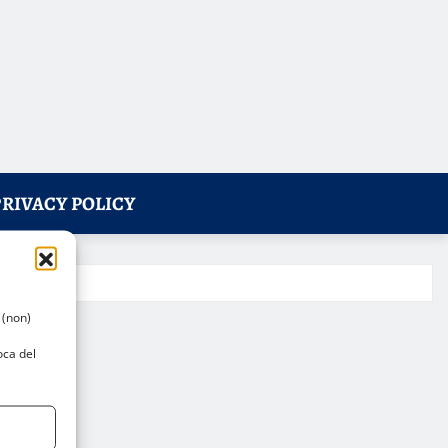
PRIVACY POLICY
 (non)
oca del