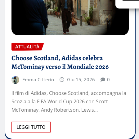
ATTUALITÀ
Choose Scotland, Adidas celebra
McTominay verso il Mondiale 2026
Emma Citterio
Giu 15, 2026
0
Il film di Adidas, Choose Scotland, accompagna la
Scozia alla FIFA World Cup 2026 con Scott
McTominay, Andy Robertson, Lewis…
LEGGI TUTTO