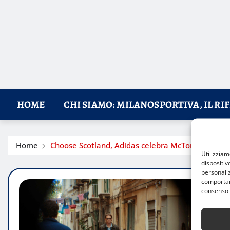
HOME
CHI SIAMO: MILANOSPORTIVA, IL RI
Home
Choose Scotland, Adidas celebra McTominay vers
Utilizzia
dispositiv
personaliz
comportame
consenso 