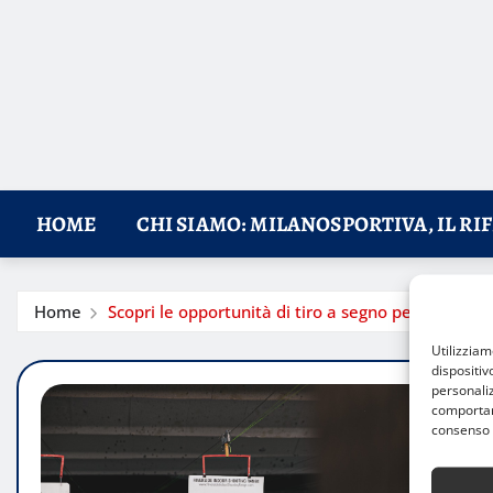
HOME
CHI SIAMO: MILANOSPORTIVA, IL RI
Home
Scopri le opportunità di tiro a segno per adulti a
Utilizzia
dispositiv
personaliz
comportame
consenso 