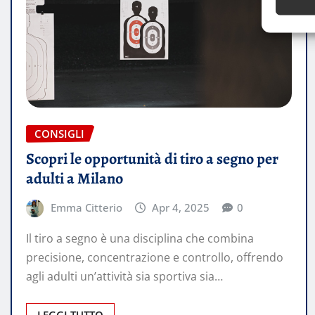
CONSIGLI
Scopri le opportunità di tiro a segno per
adulti a Milano
Emma Citterio
Apr 4, 2025
0
Il tiro a segno è una disciplina che combina
precisione, concentrazione e controllo, offrendo
agli adulti un’attività sia sportiva sia…
LEGGI TUTTO