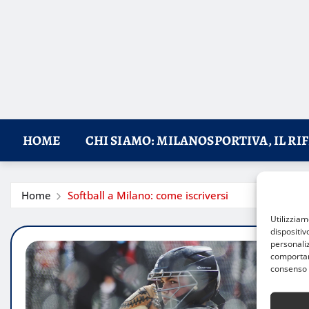
HOME
CHI SIAMO: MILANOSPORTIVA, IL RI
Home
Softball a Milano: come iscriversi
Utilizzia
dispositiv
personaliz
comportame
consenso 