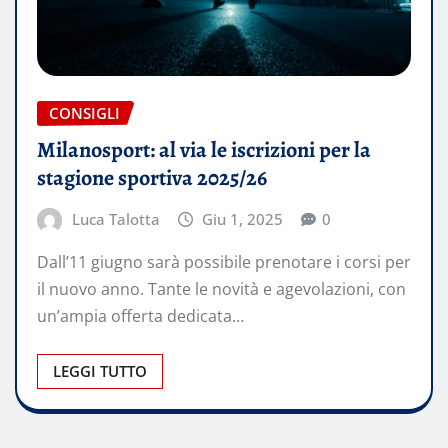
CONSIGLI
Milanosport: al via le iscrizioni per la
stagione sportiva 2025/26
Luca Talotta
Giu 1, 2025
0
Dall’11 giugno sarà possibile prenotare i corsi per
il nuovo anno. Tante le novità e agevolazioni, con
un’ampia offerta dedicata…
LEGGI TUTTO