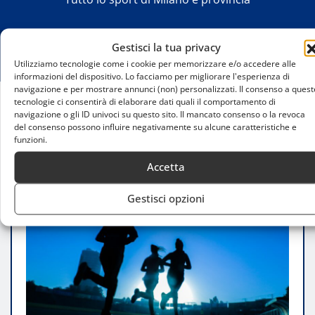
Gestisci la tua privacy
Utilizziamo tecnologie come i cookie per memorizzare e/o accedere alle
informazioni del dispositivo. Lo facciamo per migliorare l'esperienza di
navigazione e per mostrare annunci (non) personalizzati. Il consenso a quest
tecnologie ci consentirà di elaborare dati quali il comportamento di
navigazione o gli ID univoci su questo sito. Il mancato consenso o la revoca
Home
del consenso possono influire negativamente su alcune caratteristiche e
Milanosport: al via le iscrizioni per la stagione
funzioni.
sportiva 2025/26
Accetta
Gestisci opzioni