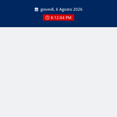
Skip
giovedì, 6 Agosto 2026
to
content
8:12:04 PM