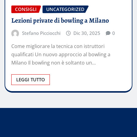
CONSIGLI
UNCATEGORIZED
Lezioni private di bowling a Milano
Stefano Picciocchi
Dic 30, 2025
0
Come migliorare la tecnica con istruttori
qualificati Un nuovo approccio al bowling a
Milano Il bowling non è soltanto un…
LEGGI TUTTO