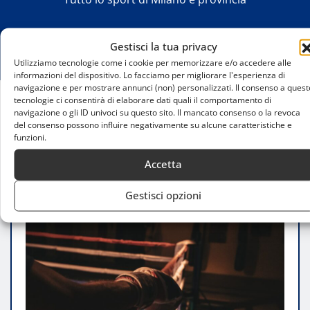
Gestisci la tua privacy
Utilizziamo tecnologie come i cookie per memorizzare e/o accedere alle
informazioni del dispositivo. Lo facciamo per migliorare l'esperienza di
navigazione e per mostrare annunci (non) personalizzati. Il consenso a quest
tecnologie ci consentirà di elaborare dati quali il comportamento di
navigazione o gli ID univoci su questo sito. Il mancato consenso o la revoca
Home
del consenso possono influire negativamente su alcune caratteristiche e
Open Day Boxe: scopri il pugilato, uno sport per
funzioni.
tutti
Accetta
Gestisci opzioni