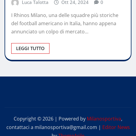
Luca Talotta
Ott 24, 2024
0
I Rhinos Milano, una delle squadre più storiche
del football americano in Italia, hanno appena
annunciato un colpo di mercato…
LEGGI TUTTO
Copyright © 2026 | Powered by
Milanosportiva
,
contattaci a milanosportiva@gmail.com
|
Editor News
by
ThemeArile