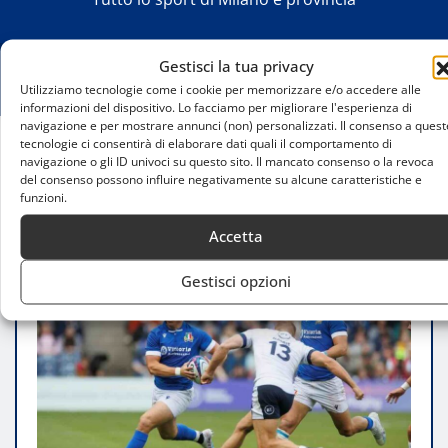
Gestisci la tua privacy
Utilizziamo tecnologie come i cookie per memorizzare e/o accedere alle
informazioni del dispositivo. Lo facciamo per migliorare l'esperienza di
navigazione e per mostrare annunci (non) personalizzati. Il consenso a quest
tecnologie ci consentirà di elaborare dati quali il comportamento di
navigazione o gli ID univoci su questo sito. Il mancato consenso o la revoca
Home
del consenso possono influire negativamente su alcune caratteristiche e
Luca Morisi lascia il rugby giocato, Milano saluta
funzioni.
uno dei suoi grandi talenti azzurri
Accetta
Gestisci opzioni