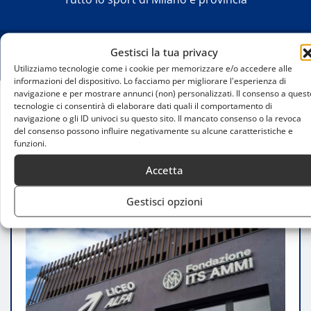
Gestisci la tua privacy
Utilizziamo tecnologie come i cookie per memorizzare e/o accedere alle
informazioni del dispositivo. Lo facciamo per migliorare l'esperienza di
navigazione e per mostrare annunci (non) personalizzati. Il consenso a quest
tecnologie ci consentirà di elaborare dati quali il comportamento di
Home
navigazione o gli ID univoci su questo sito. Il mancato consenso o la revoca
Nasce a Milano un polo formativo sportivo
del consenso possono influire negativamente su alcune caratteristiche e
funzioni.
all’avanguardia con tutor IA per ogni studente
Accetta
Gestisci opzioni