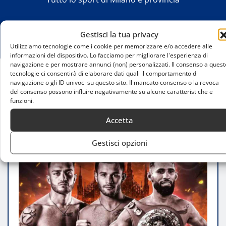
Gestisci la tua privacy
Utilizziamo tecnologie come i cookie per memorizzare e/o accedere alle
informazioni del dispositivo. Lo facciamo per migliorare l'esperienza di
navigazione e per mostrare annunci (non) personalizzati. Il consenso a quest
tecnologie ci consentirà di elaborare dati quali il comportamento di
navigazione o gli ID univoci su questo sito. Il mancato consenso o la revoca
Home
del consenso possono influire negativamente su alcune caratteristiche e
Cinque pugili italiani protagonisti della grande
funzioni.
notte di boxe a Milano
Accetta
Gestisci opzioni