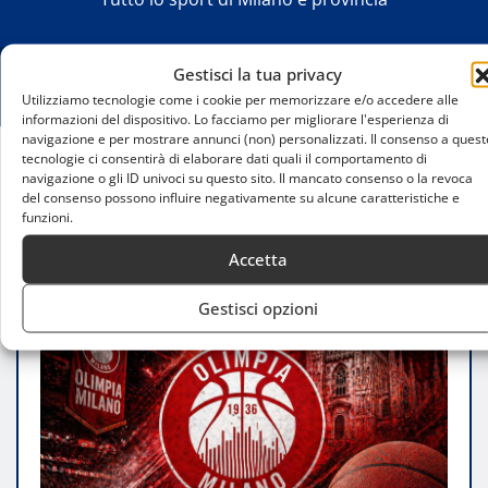
Gestisci la tua privacy
Utilizziamo tecnologie come i cookie per memorizzare e/o accedere alle
informazioni del dispositivo. Lo facciamo per migliorare l'esperienza di
navigazione e per mostrare annunci (non) personalizzati. Il consenso a quest
tecnologie ci consentirà di elaborare dati quali il comportamento di
navigazione o gli ID univoci su questo sito. Il mancato consenso o la revoca
Home
del consenso possono influire negativamente su alcune caratteristiche e
Olimpia Milano pensa a Jan Vesely: dalla Spagna
funzioni.
l’indiscrezione di mercato
Accetta
Gestisci opzioni