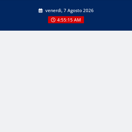
Skip
venerdì, 7 Agosto 2026
to
content
4:55:16 AM