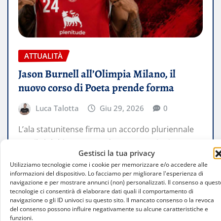
ATTUALITÀ
Jason Burnell all’Olimpia Milano, il
nuovo corso di Poeta prende forma
Luca Talotta
Giu 29, 2026
0
L’ala statunitense firma un accordo pluriennale
con il club biancorosso dopo tre stagioni a
Gestisci la tua privacy
Brescia. Un innesto di sostanza, energia…
Utilizziamo tecnologie come i cookie per memorizzare e/o accedere alle
informazioni del dispositivo. Lo facciamo per migliorare l'esperienza di
navigazione e per mostrare annunci (non) personalizzati. Il consenso a quest
LEGGI TUTTO
tecnologie ci consentirà di elaborare dati quali il comportamento di
navigazione o gli ID univoci su questo sito. Il mancato consenso o la revoca
del consenso possono influire negativamente su alcune caratteristiche e
funzioni.