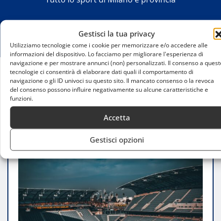
Gestisci la tua privacy
Utilizziamo tecnologie come i cookie per memorizzare e/o accedere alle
informazioni del dispositivo. Lo facciamo per migliorare l'esperienza di
navigazione e per mostrare annunci (non) personalizzati. Il consenso a quest
tecnologie ci consentirà di elaborare dati quali il comportamento di
navigazione o gli ID univoci su questo sito. Il mancato consenso o la revoca
Home
del consenso possono influire negativamente su alcune caratteristiche e
Denis Bouanga trascina LAFC: 3-0 al Colorado con
funzioni.
22 tiri e dominio totale
Accetta
Gestisci opzioni