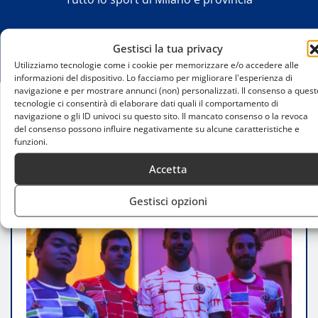
Gestisci la tua privacy
Utilizziamo tecnologie come i cookie per memorizzare e/o accedere alle
informazioni del dispositivo. Lo facciamo per migliorare l'esperienza di
navigazione e per mostrare annunci (non) personalizzati. Il consenso a quest
tecnologie ci consentirà di elaborare dati quali il comportamento di
navigazione o gli ID univoci su questo sito. Il mancato consenso o la revoca
Home
del consenso possono influire negativamente su alcune caratteristiche e
Miracolo a Milano: il Velasca celebra dieci anni di
funzioni.
arte e calcio
Accetta
Gestisci opzioni