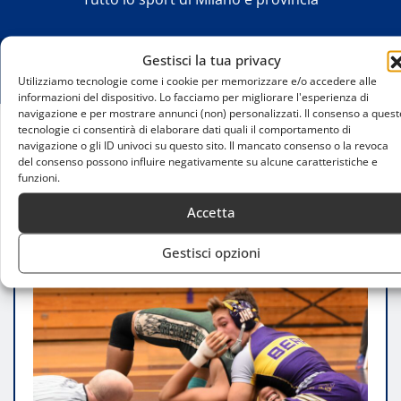
Gestisci la tua privacy
Utilizziamo tecnologie come i cookie per memorizzare e/o accedere alle
informazioni del dispositivo. Lo facciamo per migliorare l'esperienza di
navigazione e per mostrare annunci (non) personalizzati. Il consenso a quest
tecnologie ci consentirà di elaborare dati quali il comportamento di
navigazione o gli ID univoci su questo sito. Il mancato consenso o la revoca
Home
del consenso possono influire negativamente su alcune caratteristiche e
Dove praticare la lotta stile libero a Milano: guida
funzioni.
alle principali palestre
Accetta
Gestisci opzioni