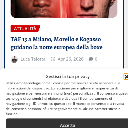
ATTUALITÀ
TAF 13 a Milano, Morello e Kogasso
guidano la notte europea della boxe
Luca Talotta
Apr 26, 2026
0
L’Allianz Cloud ospita una nuova edizione di The
Gestisci la tua privacy
Art of Fighting con due titoli EBU Silver, semifinali
Utilizziamo tecnologie come i cookie per memorizzare e/o accedere alle
italiane e una…
informazioni del dispositivo. Lo facciamo per migliorare l'esperienza di
navigazione e per mostrare annunci (non) personalizzati. Il consenso a quest
tecnologie ci consentirà di elaborare dati quali il comportamento di
LEGGI TUTTO
navigazione o gli ID univoci su questo sito. Il mancato consenso o la revoca
del consenso possono influire negativamente su alcune caratteristiche e
funzioni.
Accetta