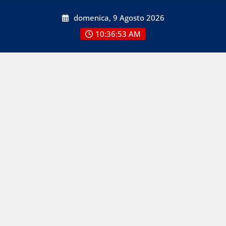
Skip
domenica, 9 Agosto 2026
to
content
10:36:53 AM