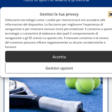
Gestisci la tua privacy
Utilizziamo tecnologie come i cookie per memorizzare e/o accedere alle
informazioni del dispositivo. Lo facciamo per migliorare l'esperienza di
navigazione e per mostrare annunci (non) personalizzati. Il consenso a quest
tecnologie ci consentirà di elaborare dati quali il comportamento di
navigazione o gli ID univoci su questo sito. Il mancato consenso o la revoca
Home
del consenso possono influire negativamente su alcune caratteristiche e
Padel Palace: il nuovo tempio milanese del padel e
funzioni.
della gastronomia
Accetta
Gestisci opzioni