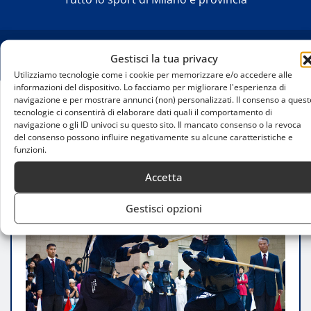
Gestisci la tua privacy
Utilizziamo tecnologie come i cookie per memorizzare e/o accedere alle
informazioni del dispositivo. Lo facciamo per migliorare l'esperienza di
navigazione e per mostrare annunci (non) personalizzati. Il consenso a quest
tecnologie ci consentirà di elaborare dati quali il comportamento di
Home
navigazione o gli ID univoci su questo sito. Il mancato consenso o la revoca
Sport Acrobatici A Milano: Capoeira E Kendo Per
del consenso possono influire negativamente su alcune caratteristiche e
Principianti
funzioni.
Accetta
Gestisci opzioni